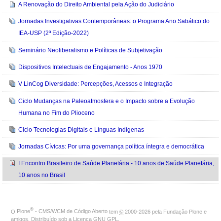
A Renovação do Direito Ambiental pela Ação do Judiciário
Jornadas Investigativas Contemporâneas: o Programa Ano Sabático do
IEA-USP (2ª Edição-2022)
Seminário Neoliberalismo e Políticas de Subjetivação
Dispositivos Intelectuais de Engajamento - Anos 1970
V LinCog Diversidade: Percepções, Acessos e Integração
Ciclo Mudanças na Paleoatmosfera e o Impacto sobre a Evolução
Humana no Fim do Plioceno
Ciclo Tecnologias Digitais e Línguas Indígenas
Jornadas Cívicas: Por uma governança política íntegra e democrática
I Encontro Brasileiro de Saúde Planetária - 10 anos de Saúde Planetária,
10 anos no Brasil
®
O
Plone
- CMS/WCM de Código Aberto
tem
©
2000-2026 pela
Fundação Plone
e
amigos. Distribuído sob a
Licença GNU GPL
.