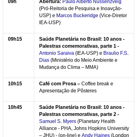
09h
Abertura:
Paulo Alberto Nussenzveig
(Pró-Reitoria de Pesquisa e Inoavção-
USP) e
Marcos Buckeridge
(Vice-Diretor
IEA-USP)
09h15
Saúde Planetária no Brasil: 10 anos
-
Palestras comemorativas, parte 1 -
Antonio Saraiva
(IEA-USP) e
Braulio F.S.
Dias
(Ministério do Meio Ambiente e
Mudança do Clima – MMA)
10h15
Café com Prosa –
Coffee break e
Apresentação de Pôsteres
10h45
Saúde Planetária no Brasil: 10 anos
-
Palestras comemorativas, parte 2 -
Samuel S. Myers
(Planetary Health
Alliance - PHA, Johns Hopkins University
– JHU) - (on-line) e
Andy Haines
(London