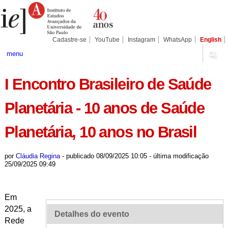
Ir
Ferramentas
Seções
para
Pessoais
o
conteúdo.
|
Cadastre-se
YouTube
Instagram
WhatsApp
English
Ir
para
menu
a
navegação
I Encontro Brasileiro de Saúde
Planetária - 10 anos de Saúde
Planetária, 10 anos no Brasil
por
Cláudia Regina
-
publicado
08/09/2025 10:05
-
última modificação
25/09/2025 09:49
Em
2025, a
Detalhes do evento
Rede