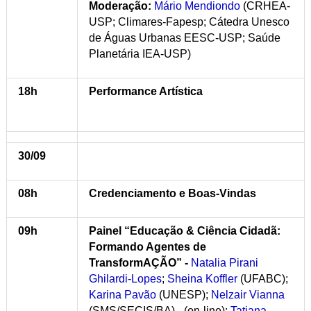
Moderação:
Mário Mendiondo
(CRHEA-
USP; Climares-Fapesp; Cátedra Unesco
de Águas Urbanas EESC-USP; Saúde
Planetária IEA-USP)
18h
Performance Artística
30/09
08h
Credenciamento e Boas-Vindas
09h
Painel “Educação & Ciência Cidadã:
Formando Agentes de
TransformAÇÃO” -
Natalia Pirani
Ghilardi-Lopes
;
Sheina Koffler
(UFABC);
Karina Pavão
(UNESP);
Nelzair Vianna
(SMS/SECIS/BA) - (on-line);
Tatiana