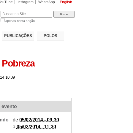
YouTube
Instagram
WhatsApp
English
apenas nesta seção
a…
PUBLICAÇÕES
POLOS
e Pobreza
14 10:09
 evento
ndo
de
05/02/2014 - 09:30
a
05/02/2014 - 11:30