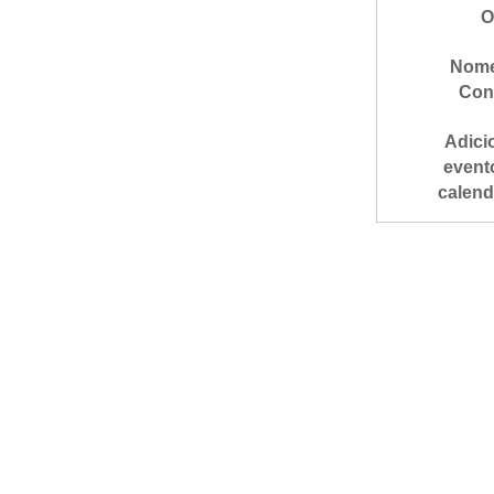
O
Nome
Con
Adici
event
calend