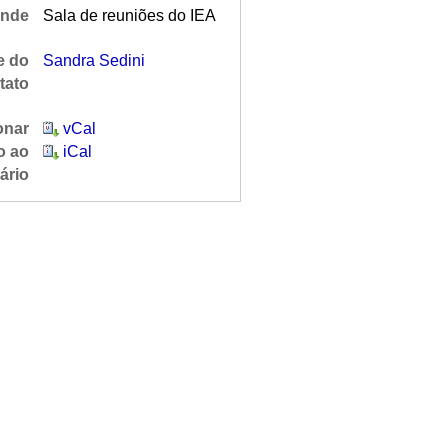
nde
Sala de reuniões do IEA
 do
Sandra Sedini
tato
onar
vCal
o ao
iCal
ário