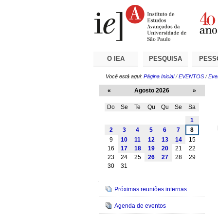
Ir
Ferramentas
Seções
para
Pessoais
o
conteúdo.
|
Ir
para
a
O IEA
PESQUISA
PESS
navegação
Você está aqui:
Página Inicial
/
EVENTOS
/
Eve
«
Agosto 2026
»
Do
Se
Te
Qu
Qu
Se
Sa
Agosto
1
2
3
4
5
6
7
8
9
10
11
12
13
14
15
16
17
18
19
20
21
22
23
24
25
26
27
28
29
30
31
Navegação
Próximas reuniões internas
Agenda de eventos