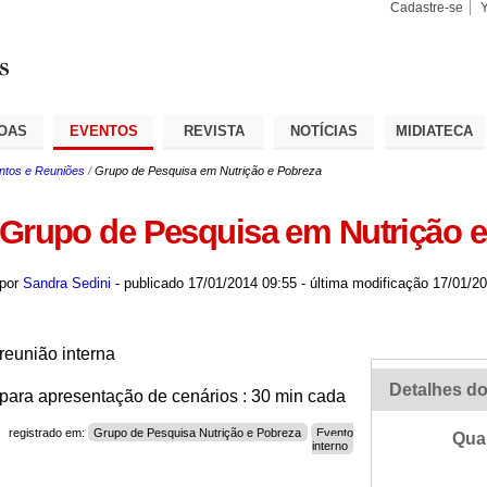
Cadastre-se
Busca
Busca
Avançad
OAS
EVENTOS
REVISTA
NOTÍCIAS
MIDIATECA
ntos e Reuniões
/
Grupo de Pesquisa em Nutrição e Pobreza
Grupo de Pesquisa em Nutrição 
por
Sandra Sedini
-
publicado
17/01/2014 09:55
-
última modificação
17/01/20
reunião interna
Detalhes do
para apresentação de cenários : 30 min cada
registrado em:
Grupo de Pesquisa Nutrição e Pobreza
Evento
Qua
interno