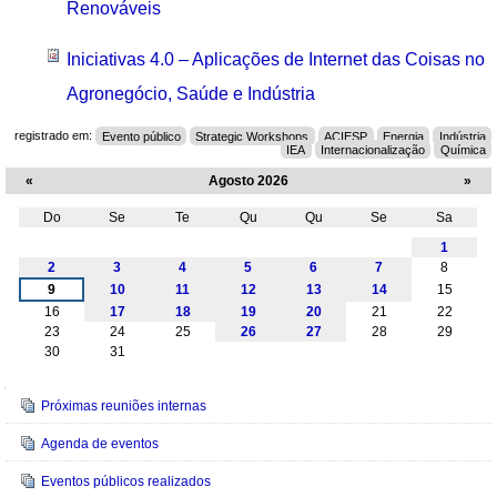
Renováveis
Iniciativas 4.0 – Aplicações de Internet das Coisas no
Agronegócio, Saúde e Indústria
registrado em:
Evento público
Strategic Workshops
ACIESP
Energia
Indústria
IEA
Internacionalização
Química
«
Agosto 2026
»
Do
Se
Te
Qu
Qu
Se
Sa
Agosto
1
2
3
4
5
6
7
8
9
10
11
12
13
14
15
16
17
18
19
20
21
22
23
24
25
26
27
28
29
30
31
Navegação
Próximas reuniões internas
Agenda de eventos
Eventos públicos realizados