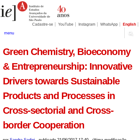
Ir
Ferramentas
Seções
para
Pessoais
o
conteúdo.
|
Cadastre-se
YouTube
Instagram
WhatsApp
English
Ir
para
menu
a
navegação
Green Chemistry, Bioeconomy
& Entrepreneurship: Innovative
Drivers towards Sustainable
Products and Processes in
Cross-sectorial and Cross-
border Cooperation
por
Sandra Sedini
-
publicado
21/06/2017 17:40
-
última modificação