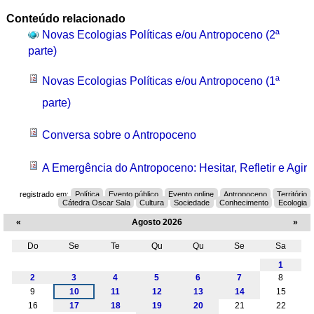
Conteúdo relacionado
Novas Ecologias Políticas e/ou Antropoceno (2ª
parte)
Novas Ecologias Políticas e/ou Antropoceno (1ª
parte)
Conversa sobre o Antropoceno
A Emergência do Antropoceno: Hesitar, Refletir e Agir
registrado em:
Política
Evento público
Evento online
Antropoceno
Território
Cátedra Oscar Sala
Cultura
Sociedade
Conhecimento
Ecologia
«
Agosto 2026
»
Do
Se
Te
Qu
Qu
Se
Sa
Agosto
1
2
3
4
5
6
7
8
9
10
11
12
13
14
15
16
17
18
19
20
21
22