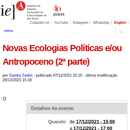
Ir
Ferramentas
Seções
para
Pessoais
o
conteúdo.
|
Cadastre-se
YouTube
Instagram
WhatsApp
English
Ir
para
menu
a
navegação
Novas Ecologias Políticas e/ou
Antropoceno (2ª parte)
por
Sandra Sedini
-
publicado
07/12/2021 15:15
-
última modificação
20/12/2021 15:18
O
Detalhes do evento
Quando
de
17/12/2021 - 15:00
a
17/12/2021 - 17:00