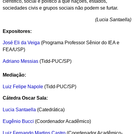
científico, social e político a que nações, estados,
sociedades civis e grupos sociais não podem se furtar.
(Lucia Santaella)
Expositores:
José Eli da Veiga
(Programa Professor Sênior do IEA e
FEA/USP)
Adriano Messias
(Tidd-PUC/SP)
Mediação:
Luiz Felipe Napole
(Tidd-PUC/SP)
Cátedra Oscar Sala:
Lucia Santaella
(Catedrática)
Eugênio Bucci
(Coordenador Acadêmico)
Luiz Fernando Martins Castro
(Coordenador Acadêmico-