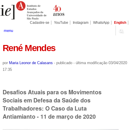
Ir
Ferramentas
Seções
para
Pessoais
o
conteúdo.
|
Cadastre-se
YouTube
Instagram
WhatsApp
English
Ir
para
menu
a
navegação
René Mendes
por
Maria Leonor de Calasans
-
publicado
-
última modificação
03/04/2020
17:35
Desafios Atuais para os Movimentos
Sociais em Defesa da Saúde dos
Trabalhadores: O Caso da Luta
Antiamianto - 11 de março de 2020