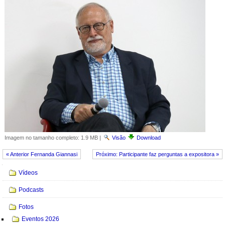
Imagem no tamanho completo:
1.9 MB
|
Visão
Download
« Anterior Fernanda Giannasi
Próximo: Participante faz perguntas a expositora »
Navegação
Vídeos
Podcasts
Fotos
Eventos 2026