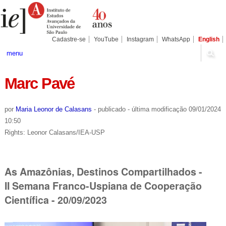
Ir
Ferramentas
Seções
para
Pessoais
o
conteúdo.
|
Cadastre-se
YouTube
Instagram
WhatsApp
English
Ir
para
menu
a
navegação
Marc Pavé
por
Maria Leonor de Calasans
-
publicado
-
última modificação
09/01/2024
10:50
Rights: Leonor Calasans/IEA-USP
As Amazônias, Destinos Compartilhados -
II Semana Franco-Uspiana de Cooperação
Científica - 20/09/2023