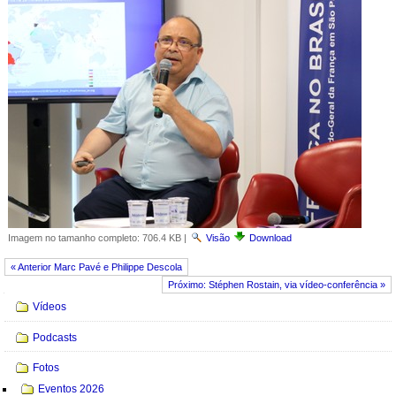
Imagem no tamanho completo:
706.4 KB
|
Visão
Download
« Anterior Marc Pavé e Philippe Descola
Próximo: Stéphen Rostain, via vídeo-conferência »
Navegação
Vídeos
Podcasts
Fotos
Eventos 2026