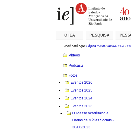
Ir
Ferramentas
Seções
para
Pessoais
o
conteúdo.
|
Ir
para
a
O IEA
PESQUISA
PESS
navegação
Você está aqui:
Página Inicial
/
MIDIATECA
/
Fo
Navegação
Vídeos
Podcasts
Fotos
Eventos 2026
Eventos 2025
Eventos 2024
Eventos 2023
O Acesso Acadêmico a
Dados de Mídias Sociais -
30/06/2023