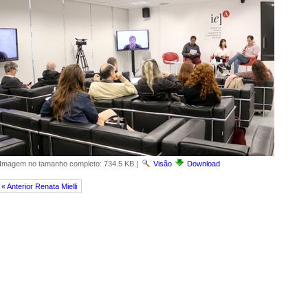
Imagem no tamanho completo:
734.5 KB
|
Visão
Download
« Anterior Renata Mielli