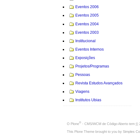
Eventos 2006
Eventos 2005
Eventos 2004
Eventos 2003
Institucional
Eventos Internos
Exposições
Projetos/Programas
Pessoas
Revista Estudos Avançados
Viagens
Institutos Ubias
®
O
Plone
- CMS/WCM de Código Aberto
tem
©
2
This Plone Theme brought to you by
Simples Co