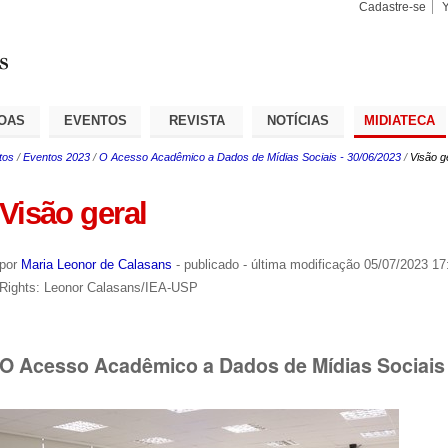
Cadastre-se
Busca
Busca
Avançad
OAS
EVENTOS
REVISTA
NOTÍCIAS
MIDIATECA
tos
/
Eventos 2023
/
O Acesso Acadêmico a Dados de Mídias Sociais - 30/06/2023
/
Visão g
Visão geral
por
Maria Leonor de Calasans
-
publicado
-
última modificação
05/07/2023 17
Rights: Leonor Calasans/IEA-USP
O Acesso Acadêmico a Dados de Mídias Sociais 