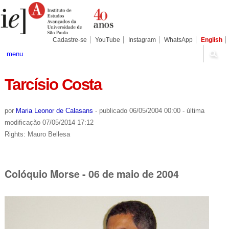
Ir
Ferramentas
Seções
para
Pessoais
o
conteúdo.
|
Cadastre-se
YouTube
Instagram
WhatsApp
English
Ir
para
menu
a
navegação
Tarcísio Costa
por
Maria Leonor de Calasans
-
publicado
06/05/2004 00:00
-
última
modificação
07/05/2014 17:12
Rights: Mauro Bellesa
Colóquio Morse - 06 de maio de 2004