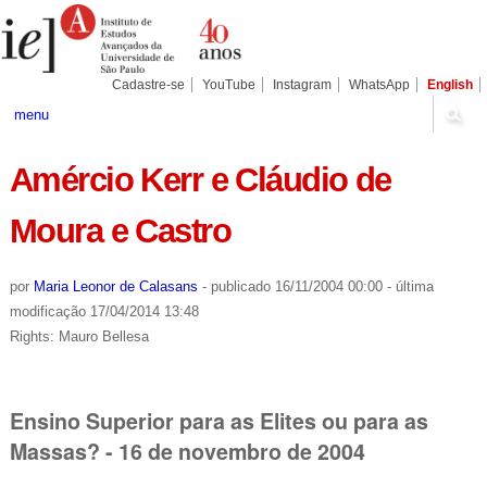
Ir
Ferramentas
Seções
para
Pessoais
o
conteúdo.
|
Cadastre-se
YouTube
Instagram
WhatsApp
English
Ir
para
menu
a
navegação
Amércio Kerr e Cláudio de
Moura e Castro
por
Maria Leonor de Calasans
-
publicado
16/11/2004 00:00
-
última
modificação
17/04/2014 13:48
Rights: Mauro Bellesa
Ensino Superior para as Elites ou para as
Massas? - 16 de novembro de 2004