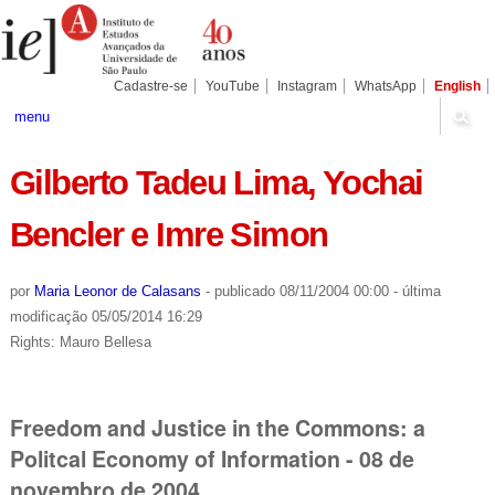
Ir
Ferramentas
Seções
para
Pessoais
o
conteúdo.
|
Cadastre-se
YouTube
Instagram
WhatsApp
English
Ir
para
menu
a
navegação
Gilberto Tadeu Lima, Yochai
Bencler e Imre Simon
por
Maria Leonor de Calasans
-
publicado
08/11/2004 00:00
-
última
modificação
05/05/2014 16:29
Rights: Mauro Bellesa
Freedom and Justice in the Commons: a
Politcal Economy of Information - 08 de
novembro de 2004