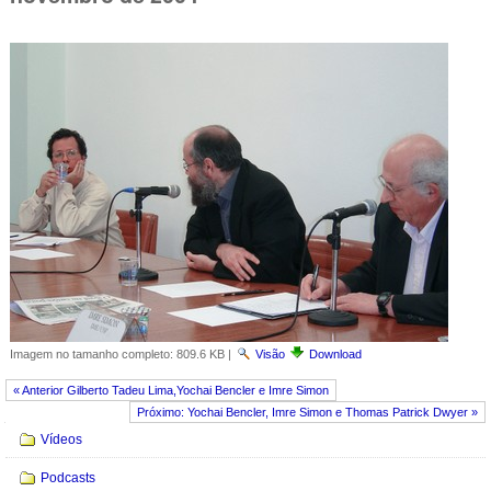
Imagem no tamanho completo:
809.6 KB
|
Visão
Download
« Anterior Gilberto Tadeu Lima,Yochai Bencler e Imre Simon
Próximo: Yochai Bencler, Imre Simon e Thomas Patrick Dwyer »
Navegação
Vídeos
Podcasts