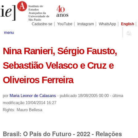
Ir
Ferramentas
Seções
para
Pessoais
o
conteúdo.
|
Cadastre-se
YouTube
Instagram
WhatsApp
English
Ir
para
menu
a
navegação
Nina Ranieri, Sérgio Fausto,
Sebastião Velasco e Cruz e
Oliveiros Ferreira
por
Maria Leonor de Calasans
-
publicado
18/08/2005 00:00
-
última
modificação
10/04/2014 16:27
Rights: Mauro Bellesa
Brasil: O País do Futuro - 2022 - Relações