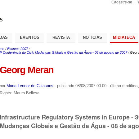
Cadastre-se
Busca
Busca
Avançad
OAS
EVENTOS
REVISTA
NOTÍCIAS
MIDIATECA
tos
/
Eventos 2007
/
 3ª Conferência do Ciclo Mudanças Globais e Gestão da Água - 08 de agosto de 2007
/
Geor
Georg Meran
por
Maria Leonor de Calasans
-
publicado
08/08/2007 00:00
-
última modifica
Rights: Mauro Bellesa
Infrastructure Regulatory Systems in Europe - 3
Mudanças Globais e Gestão da Água - 08 de ago