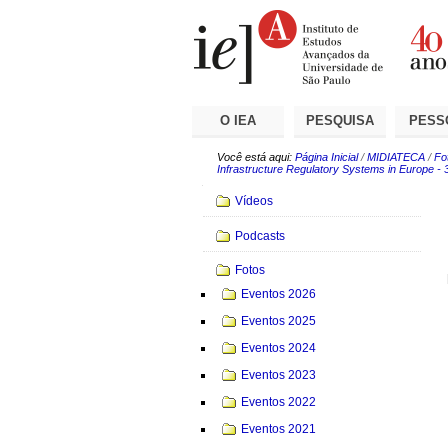
Ir
Ferramentas
Seções
para
Pessoais
o
conteúdo.
|
Ir
para
a
O IEA
PESQUISA
PESS
navegação
Você está aqui:
Página Inicial
/
MIDIATECA
/
Fo
Infrastructure Regulatory Systems in Europe -
Navegação
Vídeos
Podcasts
Fotos
Eventos 2026
Eventos 2025
Eventos 2024
Eventos 2023
Eventos 2022
Eventos 2021