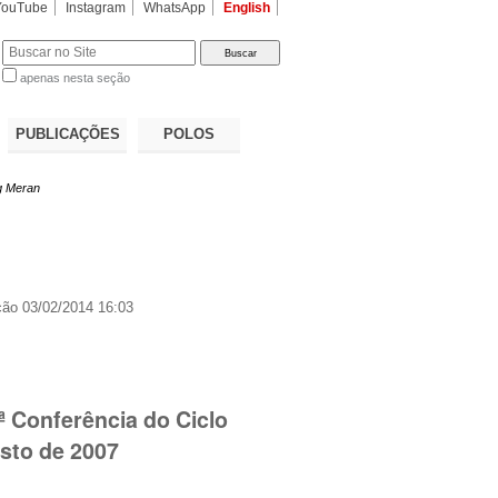
YouTube
Instagram
WhatsApp
English
apenas nesta seção
a…
PUBLICAÇÕES
POLOS
g Meran
ção
03/02/2014 16:03
ª Conferência do Ciclo
sto de 2007