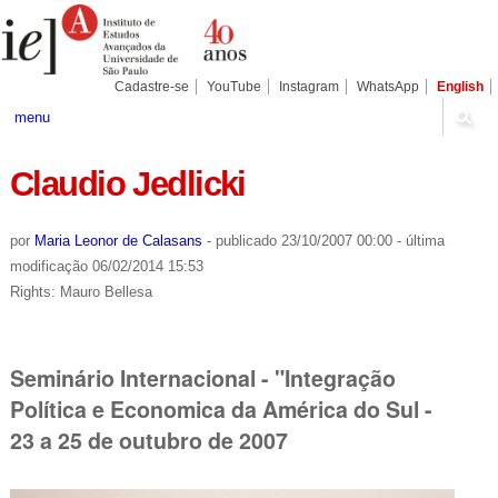
Ir
Ferramentas
Seções
para
Pessoais
o
conteúdo.
|
Cadastre-se
YouTube
Instagram
WhatsApp
English
Ir
para
menu
a
navegação
Claudio Jedlicki
por
Maria Leonor de Calasans
-
publicado
23/10/2007 00:00
-
última
modificação
06/02/2014 15:53
Rights: Mauro Bellesa
Seminário Internacional - "Integração
Política e Economica da América do Sul -
23 a 25 de outubro de 2007