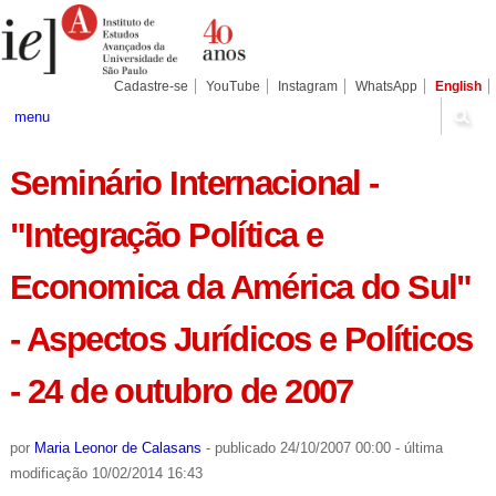
Ir
Ferramentas
Seções
para
Pessoais
o
conteúdo.
|
Cadastre-se
YouTube
Instagram
WhatsApp
English
Ir
para
menu
a
navegação
Seminário Internacional -
"Integração Política e
Economica da América do Sul"
- Aspectos Jurídicos e Políticos
- 24 de outubro de 2007
por
Maria Leonor de Calasans
-
publicado
24/10/2007 00:00
-
última
modificação
10/02/2014 16:43