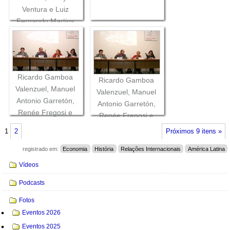
Ventura e Luiz
Fernando Martins
Castro
Ricardo Gamboa
Ricardo Gamboa
Valenzuel, Manuel
Valenzuel, Manuel
Antonio Garretón,
Antonio Garretón,
Renée Fregosi e
Renée Fregosi e
Cécile Blatix
Cécile Blatix
1
2
Próximos 9 itens »
registrado em:
Economia
História
Relações Internacionais
América Latina
Navegação
Vídeos
Podcasts
Fotos
Eventos 2026
Eventos 2025