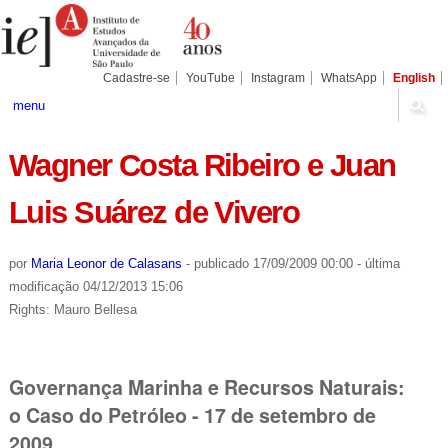
Ir
Ferramentas
Seções
para
Pessoais
o
conteúdo.
|
Cadastre-se
YouTube
Instagram
WhatsApp
English
Ir
para
menu
a
navegação
Wagner Costa Ribeiro e Juan
Luis Suárez de Vivero
por
Maria Leonor de Calasans
-
publicado
17/09/2009 00:00
-
última
modificação
04/12/2013 15:06
Rights: Mauro Bellesa
Governança Marinha e Recursos Naturais:
o Caso do Petróleo - 17 de setembro de
2009