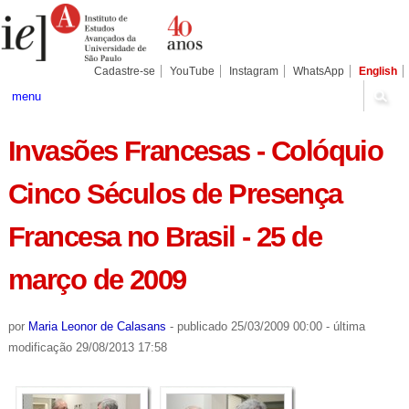
Ir
Ferramentas
Seções
para
Pessoais
o
conteúdo.
|
Cadastre-se
YouTube
Instagram
WhatsApp
English
Ir
para
menu
a
navegação
Invasões Francesas - Colóquio
Cinco Séculos de Presença
Francesa no Brasil - 25 de
março de 2009
por
Maria Leonor de Calasans
-
publicado
25/03/2009 00:00
-
última
modificação
29/08/2013 17:58