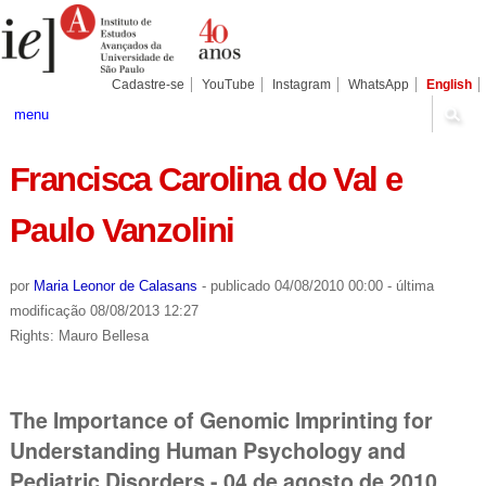
Ir
Ferramentas
Seções
para
Pessoais
o
conteúdo.
|
Cadastre-se
YouTube
Instagram
WhatsApp
English
Ir
para
menu
a
navegação
Francisca Carolina do Val e
Paulo Vanzolini
por
Maria Leonor de Calasans
-
publicado
04/08/2010 00:00
-
última
modificação
08/08/2013 12:27
Rights: Mauro Bellesa
The Importance of Genomic Imprinting for
Understanding Human Psychology and
Pediatric Disorders - 04 de agosto de 2010