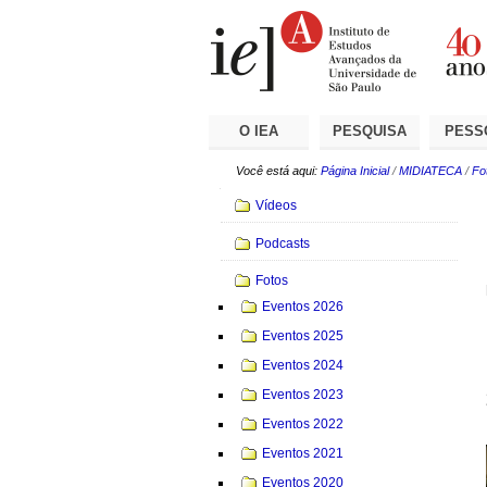
Ir
Ferramentas
Seções
para
Pessoais
o
conteúdo.
|
Ir
para
a
O IEA
PESQUISA
PESS
navegação
Você está aqui:
Página Inicial
/
MIDIATECA
/
Fo
Navegação
Vídeos
Podcasts
Fotos
Eventos 2026
Eventos 2025
Eventos 2024
Eventos 2023
Eventos 2022
Eventos 2021
Eventos 2020