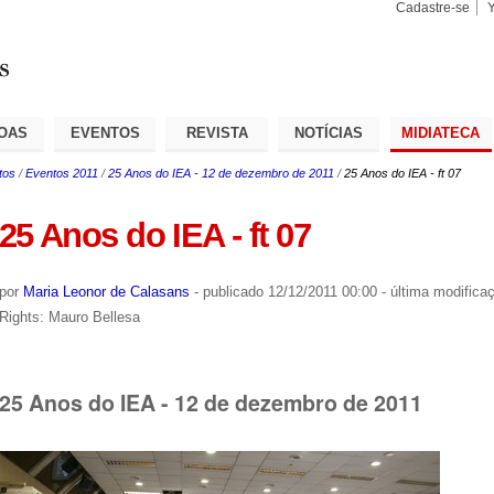
Cadastre-se
Busca
Busca
Avançad
OAS
EVENTOS
REVISTA
NOTÍCIAS
MIDIATECA
tos
/
Eventos 2011
/
25 Anos do IEA - 12 de dezembro de 2011
/
25 Anos do IEA - ft 07
25 Anos do IEA - ft 07
por
Maria Leonor de Calasans
-
publicado
12/12/2011 00:00
-
última modifica
Rights: Mauro Bellesa
25 Anos do IEA - 12 de dezembro de 2011