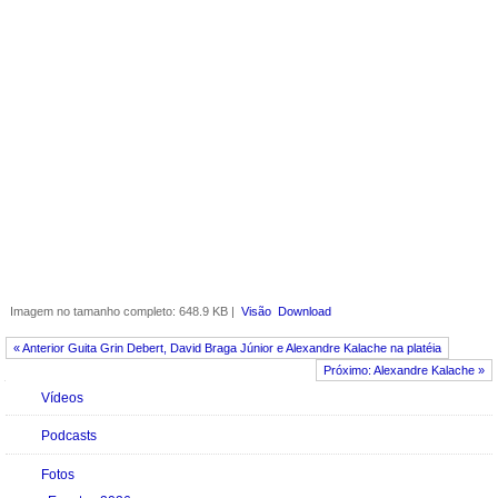
Sociedade que Envelhece - 29 de março de
2011
Imagem no tamanho completo:
648.9 KB
|
Visão
Download
« Anterior Guita Grin Debert, David Braga Júnior e Alexandre Kalache na platéia
Próximo: Alexandre Kalache »
Navegação
Vídeos