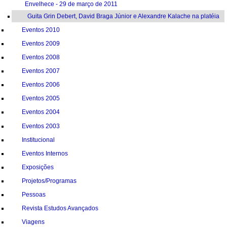
Eventos 2011
Aspectos Urbanos e Habitacionais em uma Sociedade que
Envelhece - 29 de março de 2011
Guita Grin Debert, David Braga Júnior e Alexandre Kalache na platéia
Eventos 2010
Eventos 2009
Eventos 2008
Eventos 2007
Eventos 2006
Eventos 2005
Eventos 2004
Eventos 2003
Institucional
Eventos Internos
Exposições
Projetos/Programas
Pessoas