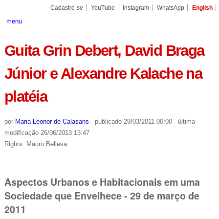
Ir
Ferramentas
Seções
para
Pessoais
o
conteúdo.
|
Cadastre-se
YouTube
Instagram
WhatsApp
English
Ir
para
menu
a
navegação
Guita Grin Debert, David Braga
Júnior e Alexandre Kalache na
platéia
por
Maria Leonor de Calasans
-
publicado
29/03/2011 00:00
-
última
modificação
26/06/2013 13:47
Rights: Mauro Bellesa
Aspectos Urbanos e Habitacionais em uma