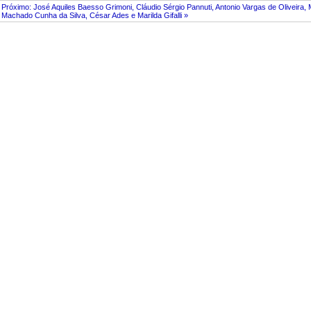
Próximo: José Aquiles Baesso Grimoni, Cláudio Sérgio Pannuti, Antonio Vargas de Oliveira, 
Machado Cunha da Silva, César Ades e Marilda Gifalli »