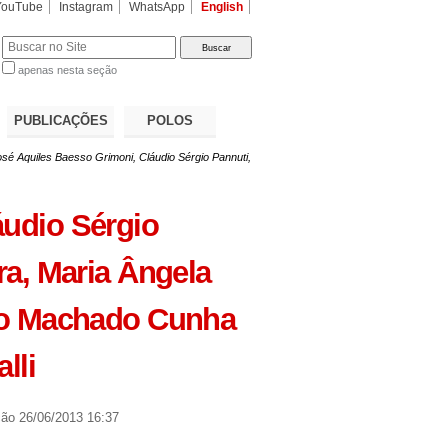
YouTube
Instagram
WhatsApp
English
apenas nesta seção
a…
PUBLICAÇÕES
POLOS
sé Aquiles Baesso Grimoni, Cláudio Sérgio Pannuti,
áudio Sérgio
ra, Maria Ângela
rto Machado Cunha
lli
ção
26/06/2013 16:37