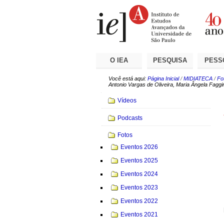
Ir
Ferramentas
Seções
para
Pessoais
o
conteúdo.
|
Ir
para
a
O IEA
PESQUISA
PESS
navegação
Você está aqui:
Página Inicial
/
MIDIATECA
/
Fo
Antonio Vargas de Oliveira, Maria Ângela Faggi
Navegação
Vídeos
Podcasts
Fotos
Eventos 2026
Eventos 2025
Eventos 2024
Eventos 2023
Eventos 2022
Eventos 2021