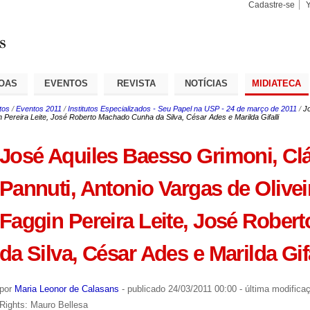
Cadastre-se
Busca
Busca
Avançad
OAS
EVENTOS
REVISTA
NOTÍCIAS
MIDIATECA
tos
/
Eventos 2011
/
Institutos Especializados - Seu Papel na USP - 24 de março de 2011
/
Jo
n Pereira Leite, José Roberto Machado Cunha da Silva, César Ades e Marilda Gifalli
José Aquiles Baesso Grimoni, Cl
Pannuti, Antonio Vargas de Olivei
Faggin Pereira Leite, José Robe
da Silva, César Ades e Marilda Gifa
por
Maria Leonor de Calasans
-
publicado
24/03/2011 00:00
-
última modifica
Rights: Mauro Bellesa