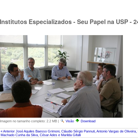
Institutos Especializados - Seu Papel na USP - 
Imagem no tamanho completo:
2.2 MB
|
Visão
Download
« Anterior José Aquiles Baesso Grimoni, Cláudio Sérgio Pannuti, Antonio Vargas de Oliveira,
Machado Cunha da Silva, César Ades e Marilda Gifalli