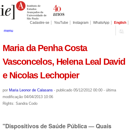
Ir
Ferramentas
Seções
para
Pessoais
o
conteúdo.
|
Cadastre-se
YouTube
Instagram
WhatsApp
English
Ir
para
menu
a
navegação
Maria da Penha Costa
Vasconcelos, Helena Leal David
e Nicolas Lechopier
por
Maria Leonor de Calasans
-
publicado
05/12/2012 00:00
-
última
modificação
04/04/2013 10:06
Rights: Sandra Codo
"Dispositivos de Saúde Pública — Quais