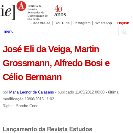
Ir
Ferramentas
Seções
para
Pessoais
o
conteúdo.
|
Cadastre-se
YouTube
Instagram
WhatsApp
English
Ir
para
menu
a
navegação
José Eli da Veiga, Martin
Grossmann, Alfredo Bosi e
Célio Bermann
por
Maria Leonor de Calasans
-
publicado
11/05/2012 00:00
-
última
modificação
19/06/2013 11:02
Rights: Sandra Codo
Lançamento da Revista Estudos