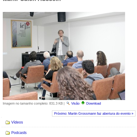
Imagem no tamanho completo:
831.3 KB
|
Visão
Download
Próximo: Martin Grossmann faz abertura do evento »
Navegação
Vídeos
Podcasts