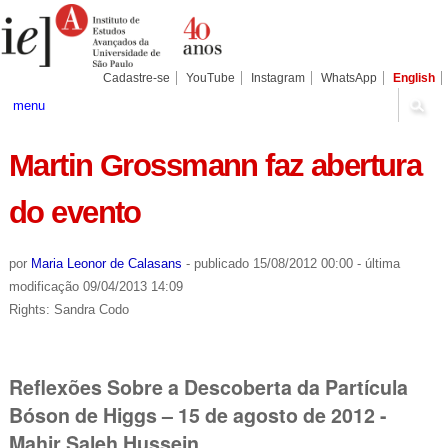
Ir
Ferramentas
Seções
para
Pessoais
o
conteúdo.
|
Cadastre-se
YouTube
Instagram
WhatsApp
English
Ir
para
menu
a
navegação
Martin Grossmann faz abertura
do evento
por
Maria Leonor de Calasans
-
publicado
15/08/2012 00:00
-
última
modificação
09/04/2013 14:09
Rights: Sandra Codo
Reflexões Sobre a Descoberta da Partícula
Bóson de Higgs – 15 de agosto de 2012 -
Mahir Saleh Hussein