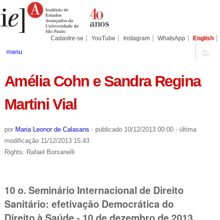
Ir
Ferramentas
Seções
para
Pessoais
o
conteúdo.
|
Cadastre-se
YouTube
Instagram
WhatsApp
English
Ir
para
menu
a
navegação
Amélia Cohn e Sandra Regina
Martini Vial
por
Maria Leonor de Calasans
-
publicado
10/12/2013 00:00
-
última
modificação
11/12/2013 15:43
Rights: Rafael Borsanelli
10 o. Seminário Internacional de Direito
Sanitário: efetivação Democrática do
Direito à Saúde - 10 de dezembro de 2013