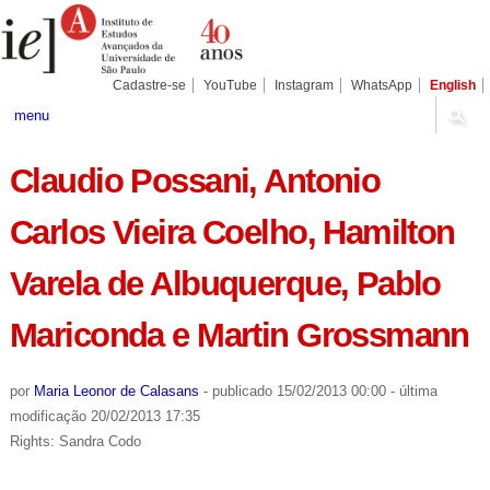
Ir
Ferramentas
Seções
para
Pessoais
o
conteúdo.
|
Cadastre-se
YouTube
Instagram
WhatsApp
English
Ir
para
menu
a
navegação
Claudio Possani, Antonio
Carlos Vieira Coelho, Hamilton
Varela de Albuquerque, Pablo
Mariconda e Martin Grossmann
por
Maria Leonor de Calasans
-
publicado
15/02/2013 00:00
-
última
modificação
20/02/2013 17:35
Rights: Sandra Codo