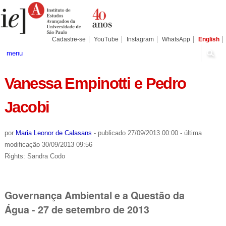
Ir
Ferramentas
Seções
para
Pessoais
o
conteúdo.
|
Cadastre-se
YouTube
Instagram
WhatsApp
English
Ir
para
menu
a
navegação
Vanessa Empinotti e Pedro
Jacobi
por
Maria Leonor de Calasans
-
publicado
27/09/2013 00:00
-
última
modificação
30/09/2013 09:56
Rights: Sandra Codo
Governança Ambiental e a Questão da
Água - 27 de setembro de 2013