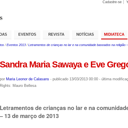
Cadastre-se
Busca
Busca
Avançad
OAS
EVENTOS
REVISTA
NOTÍCIAS
MIDIATECA
tos
/
Eventos 2013
/
Letramentos de crianças no lar e na comunidade baseados na religião 
Sandra Maria Sawaya e Eve Greg
por
Maria Leonor de Calasans
-
publicado
13/03/2013 00:00
-
última modifica
Rights: Mauro Bellesa
Letramentos de crianças no lar e na comunidade
– 13 de março de 2013