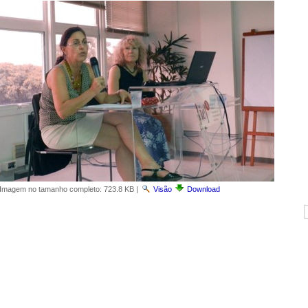
Imagem no tamanho completo:
723.8 KB
|
Visão
Download