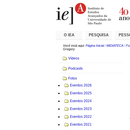
Ir
Ferramentas
Seções
para
Pessoais
o
conteúdo.
|
Ir
para
a
O IEA
PESQUISA
PESS
navegação
Você está aqui:
Página Inicial
/
MIDIATECA
/
Fo
Gregory
Navegação
Vídeos
Podcasts
Fotos
Eventos 2026
Eventos 2025
Eventos 2024
Eventos 2023
Eventos 2022
Eventos 2021