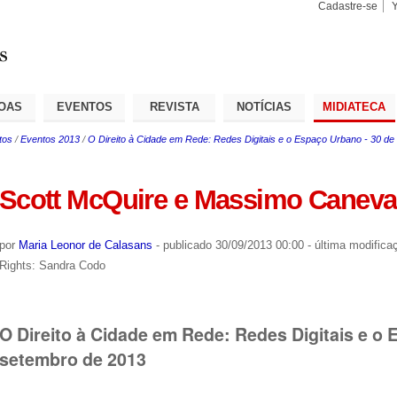
Cadastre-se
Busca
Busca
Avançad
OAS
EVENTOS
REVISTA
NOTÍCIAS
MIDIATECA
tos
/
Eventos 2013
/
O Direito à Cidade em Rede: Redes Digitais e o Espaço Urbano - 30 d
Scott McQuire e Massimo Caneva
por
Maria Leonor de Calasans
-
publicado
30/09/2013 00:00
-
última modifica
Rights: Sandra Codo
O Direito à Cidade em Rede: Redes Digitais e o 
setembro de 2013