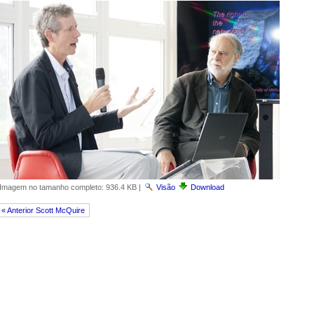
Imagem no tamanho completo:
936.4 KB
|
Visão
Download
« Anterior Scott McQuire