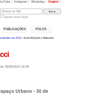
YouTube
Instagram
WhatsApp
English
apenas nesta seção
a…
PUBLICAÇÕES
POLOS
e setembro de 2013
/
Scott McQuire e Massimo
cci
ção
30/09/2013 16:09
Espaço Urbano - 30 de