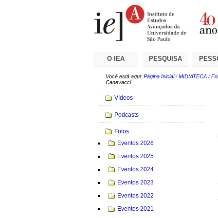
Ir
Ferramentas
Seções
para
Pessoais
o
conteúdo.
|
Ir
para
a
O IEA
PESQUISA
PESS
navegação
Você está aqui:
Página Inicial
/
MIDIATECA
/
Fo
Canevacci
Navegação
Vídeos
Podcasts
Fotos
Eventos 2026
Eventos 2025
Eventos 2024
Eventos 2023
Eventos 2022
Eventos 2021