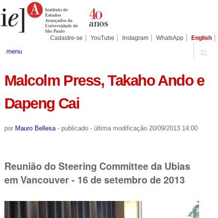
Ir
Ferramentas
Seções
para
Pessoais
o
conteúdo.
|
Cadastre-se
YouTube
Instagram
WhatsApp
English
Ir
para
menu
a
navegação
Malcolm Press, Takaho Ando e
Dapeng Cai
por
Mauro Bellesa
-
publicado
-
última modificação
20/09/2013 14:00
Reunião do Steering Committee da Ubias
em Vancouver - 16 de setembro de 2013