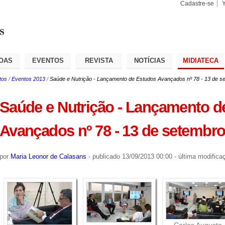
Cadastre-se
Busca
Busca
Avançad
OAS
EVENTOS
REVISTA
NOTÍCIAS
MIDIATECA
tos
/
Eventos 2013
/
Saúde e Nutrição - Lançamento de Estudos Avançados nº 78 - 13 de s
Saúde e Nutrição - Lançamento d
Avançados nº 78 - 13 de setembro
por
Maria Leonor de Calasans
-
publicado
13/09/2013 00:00
-
última modifica
Carlos Augusto