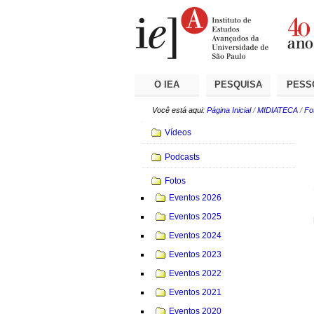
Ir
Ferramentas
Seções
para
Pessoais
o
conteúdo.
|
Ir
para
a
O IEA
PESQUISA
PESS
navegação
Você está aqui:
Página Inicial
/
MIDIATECA
/
Fo
Navegação
Vídeos
Podcasts
Fotos
Eventos 2026
Eventos 2025
Eventos 2024
Eventos 2023
Eventos 2022
Eventos 2021
Eventos 2020