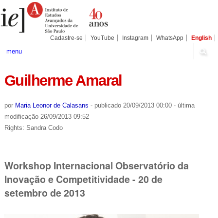
Ir
Ferramentas
Seções
para
Pessoais
o
conteúdo.
|
Cadastre-se
YouTube
Instagram
WhatsApp
English
Ir
para
menu
a
navegação
Guilherme Amaral
por
Maria Leonor de Calasans
-
publicado
20/09/2013 00:00
-
última
modificação
26/09/2013 09:52
Rights: Sandra Codo
Workshop Internacional Observatório da
Inovação e Competitividade - 20 de
setembro de 2013