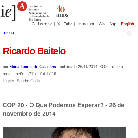
Ir
Ferramentas
Seções
para
Pessoais
o
conteúdo.
|
Cadastre-se
YouTube
Instagram
WhatsApp
English
Ir
para
menu
a
navegação
Ricardo Baitelo
por
Maria Leonor de Calasans
-
publicado
26/11/2014 00:00
-
última
modificação
27/11/2014 17:16
Rights: Sandra Codo
COP 20 - O Que Podemos Esperar? - 26 de
novembro de 2014