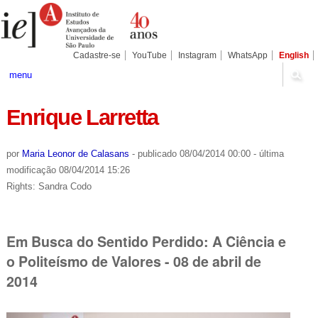
Ir
Ferramentas
Seções
para
Pessoais
o
conteúdo.
|
Cadastre-se
YouTube
Instagram
WhatsApp
English
Ir
para
menu
a
navegação
Enrique Larretta
por
Maria Leonor de Calasans
-
publicado
08/04/2014 00:00
-
última
modificação
08/04/2014 15:26
Rights: Sandra Codo
Em Busca do Sentido Perdido: A Ciência e
o Politeísmo de Valores - 08 de abril de
2014