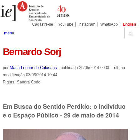
Ir
Ferramentas
Seções
para
Pessoais
o
conteúdo.
|
Cadastre-se
YouTube
Instagram
WhatsApp
English
Ir
para
menu
a
navegação
Bernardo Sorj
por
Maria Leonor de Calasans
-
publicado
29/05/2014 00:00
-
última
modificação
03/06/2014 10:44
Rights: Sandra Codo
Em Busca do Sentido Perdido: o Indivíduo
e o Espaço Público - 29 de maio de 2014