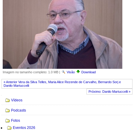
Imagem no tamanho completo:
1.0 MB
|
Visão
Download
« Anterior Vera da Silva Telles, Maria Alice Rezende de Carvalho, Bernardo Sorj e
Danilo Martuccelli
Próximo: Danilo Martuccelli »
Navegação
Vídeos
Podcasts
Fotos
Eventos 2026