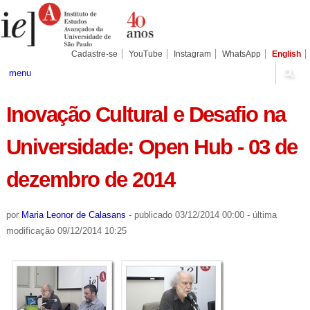
Ir
Ferramentas
Seções
para
Pessoais
o
conteúdo.
|
Cadastre-se
YouTube
Instagram
WhatsApp
English
Ir
para
menu
a
navegação
Inovação Cultural e Desafio na
Universidade: Open Hub - 03 de
dezembro de 2014
por
Maria Leonor de Calasans
-
publicado
03/12/2014 00:00
-
última
modificação
09/12/2014 10:25