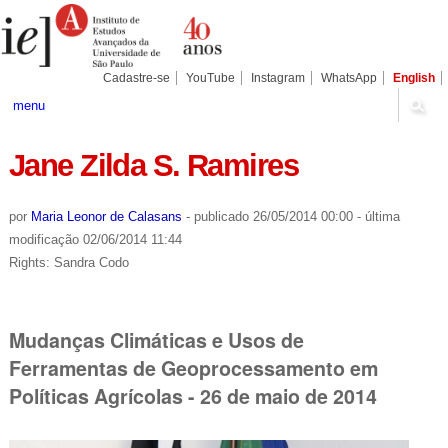
Ir
Ferramentas
Seções
para
Pessoais
o
conteúdo.
|
Cadastre-se
YouTube
Instagram
WhatsApp
English
Ir
para
menu
a
navegação
Jane Zilda S. Ramires
por
Maria Leonor de Calasans
-
publicado
26/05/2014 00:00
-
última
modificação
02/06/2014 11:44
Rights: Sandra Codo
Mudanças Climáticas e Usos de
Ferramentas de Geoprocessamento em
Políticas Agrícolas - 26 de maio de 2014