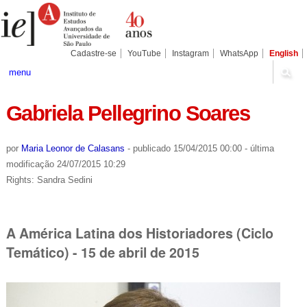
Ir
Ferramentas
Seções
para
Pessoais
o
conteúdo.
|
Cadastre-se
YouTube
Instagram
WhatsApp
English
Ir
para
menu
a
navegação
Gabriela Pellegrino Soares
por
Maria Leonor de Calasans
-
publicado
15/04/2015 00:00
-
última
modificação
24/07/2015 10:29
Rights: Sandra Sedini
A América Latina dos Historiadores (Ciclo
Temático) - 15 de abril de 2015