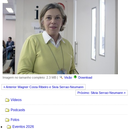
Imagem no tamanho completo:
2.3 MB
|
Visão
Download
« Anterior Wagner Costa Ribeiro e Sivia Serrao-Neumann
Próximo: Silvia Serrao-Neumann »
Navegação
Vídeos
Podcasts
Fotos
Eventos 2026