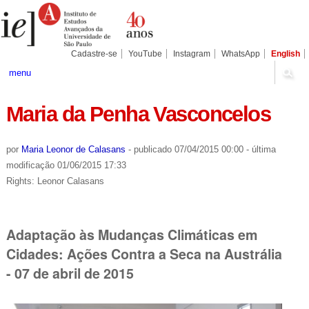
Ir
Ferramentas
Seções
para
Pessoais
o
conteúdo.
|
Cadastre-se
YouTube
Instagram
WhatsApp
English
Ir
para
menu
a
navegação
Maria da Penha Vasconcelos
por
Maria Leonor de Calasans
-
publicado
07/04/2015 00:00
-
última
modificação
01/06/2015 17:33
Rights: Leonor Calasans
Adaptação às Mudanças Climáticas em
Cidades: Ações Contra a Seca na Austrália
- 07 de abril de 2015