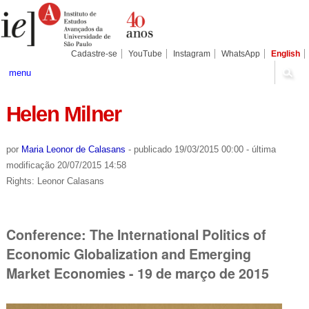
Ir
Ferramentas
Seções
para
Pessoais
o
conteúdo.
|
Cadastre-se
YouTube
Instagram
WhatsApp
English
Ir
para
menu
a
navegação
Helen Milner
por
Maria Leonor de Calasans
-
publicado
19/03/2015 00:00
-
última
modificação
20/07/2015 14:58
Rights: Leonor Calasans
Conference: The International Politics of
Economic Globalization and Emerging
Market Economies - 19 de março de 2015