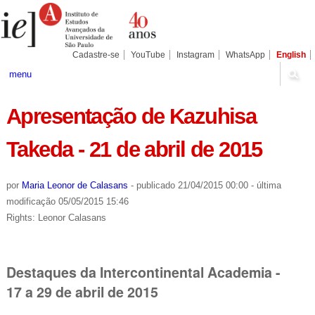
Ir
Ferramentas
Seções
para
Pessoais
o
conteúdo.
|
Cadastre-se
YouTube
Instagram
WhatsApp
English
Ir
para
menu
a
navegação
Apresentação de Kazuhisa
Takeda - 21 de abril de 2015
por
Maria Leonor de Calasans
-
publicado
21/04/2015 00:00
-
última
modificação
05/05/2015 15:46
Rights: Leonor Calasans
Destaques da Intercontinental Academia -
17 a 29 de abril de 2015