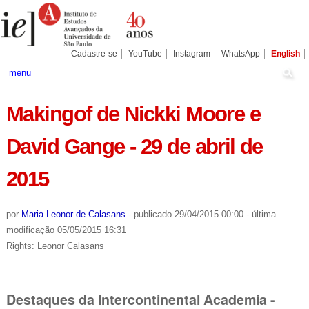
Ir
Ferramentas
Seções
para
Pessoais
o
conteúdo.
|
Cadastre-se
YouTube
Instagram
WhatsApp
English
Ir
para
menu
a
navegação
Makingof de Nickki Moore e
David Gange - 29 de abril de
2015
por
Maria Leonor de Calasans
-
publicado
29/04/2015 00:00
-
última
modificação
05/05/2015 16:31
Rights: Leonor Calasans
Destaques da Intercontinental Academia -