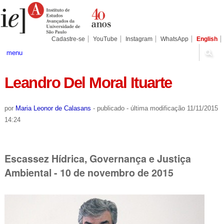
Ir
Ferramentas
Seções
para
Pessoais
o
conteúdo.
|
Cadastre-se
YouTube
Instagram
WhatsApp
English
Ir
para
menu
a
navegação
Leandro Del Moral Ituarte
por
Maria Leonor de Calasans
-
publicado
-
última modificação
11/11/2015
14:24
Escassez Hídrica, Governança e Justiça
Ambiental - 10 de novembro de 2015