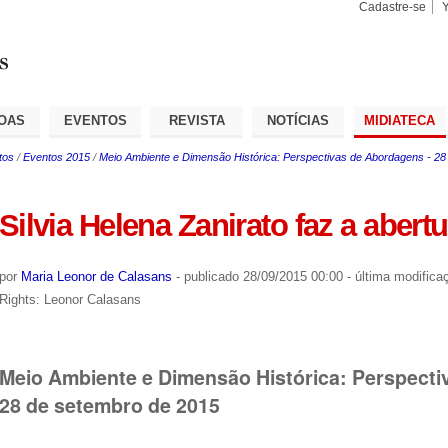
Cadastre-se
Busca
Busca
Avançad
OAS
EVENTOS
REVISTA
NOTÍCIAS
MIDIATECA
tos
/
Eventos 2015
/
Meio Ambiente e Dimensão Histórica: Perspectivas de Abordagens - 28
Silvia Helena Zanirato faz a abert
por
Maria Leonor de Calasans
-
publicado
28/09/2015 00:00
-
última modifica
Rights: Leonor Calasans
Meio Ambiente e Dimensão Histórica: Perspecti
28 de setembro de 2015