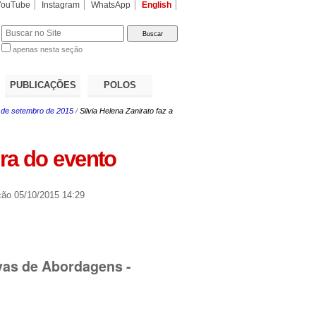
YouTube
Instagram
WhatsApp
English
apenas nesta seção
a…
PUBLICAÇÕES
POLOS
 de setembro de 2015
/
Silvia Helena Zanirato faz a
ura do evento
ção
05/10/2015 14:29
vas de Abordagens -