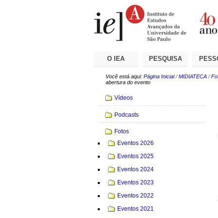
Ir
Ferramentas
Seções
para
Pessoais
o
conteúdo.
|
Ir
para
a
O IEA
PESQUISA
PESS
navegação
Você está aqui:
Página Inicial
/
MIDIATECA
/
Fo
abertura do evento
Navegação
Vídeos
Podcasts
Fotos
Eventos 2026
Eventos 2025
Eventos 2024
Eventos 2023
Eventos 2022
Eventos 2021