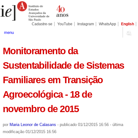
Ir
Ferramentas
Seções
para
Pessoais
o
conteúdo.
|
Cadastre-se
YouTube
Instagram
WhatsApp
English
Ir
para
menu
a
navegação
Monitoramento da
Sustentabilidade de Sistemas
Familiares em Transição
Agroecológica - 18 de
novembro de 2015
por
Maria Leonor de Calasans
-
publicado
01/12/2015 16:56
-
última
modificação
01/12/2015 16:56