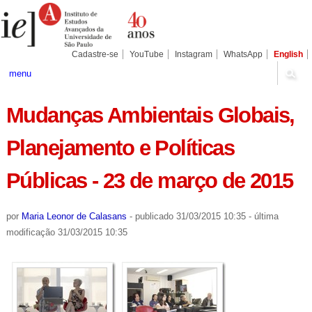
Ir
Ferramentas
Seções
para
Pessoais
o
conteúdo.
|
Cadastre-se
YouTube
Instagram
WhatsApp
English
Ir
para
menu
a
navegação
Mudanças Ambientais Globais,
Planejamento e Políticas
Públicas - 23 de março de 2015
por
Maria Leonor de Calasans
-
publicado
31/03/2015 10:35
-
última
modificação
31/03/2015 10:35