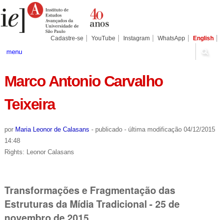
Ir
Ferramentas
Seções
para
Pessoais
o
conteúdo.
|
Cadastre-se
YouTube
Instagram
WhatsApp
English
Ir
para
menu
a
navegação
Marco Antonio Carvalho
Teixeira
por
Maria Leonor de Calasans
-
publicado
-
última modificação
04/12/2015
14:48
Rights: Leonor Calasans
Transformações e Fragmentação das
Estruturas da Mídia Tradicional - 25 de
novembro de 2015