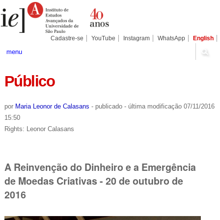
Ir
Ferramentas
Seções
para
Pessoais
o
conteúdo.
|
Cadastre-se
YouTube
Instagram
WhatsApp
English
Ir
para
menu
a
navegação
Público
por
Maria Leonor de Calasans
-
publicado
-
última modificação
07/11/2016
15:50
Rights: Leonor Calasans
A Reinvenção do Dinheiro e a Emergência
de Moedas Criativas - 20 de outubro de
2016