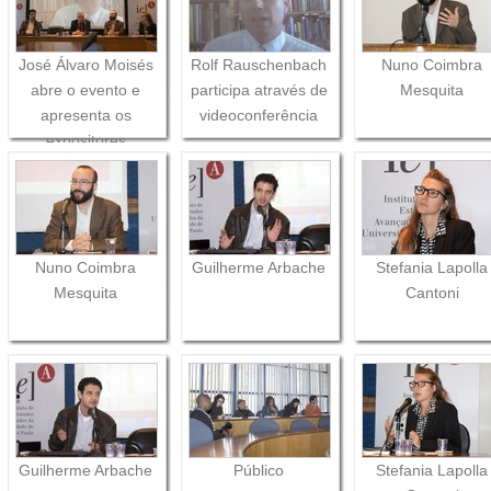
José Álvaro Moisés
Rolf Rauschenbach
Nuno Coimbra
abre o evento e
participa através de
Mesquita
apresenta os
videoconferência
expositores
Nuno Coimbra
Guilherme Arbache
Stefania Lapolla
Mesquita
Cantoni
Guilherme Arbache
Público
Stefania Lapolla