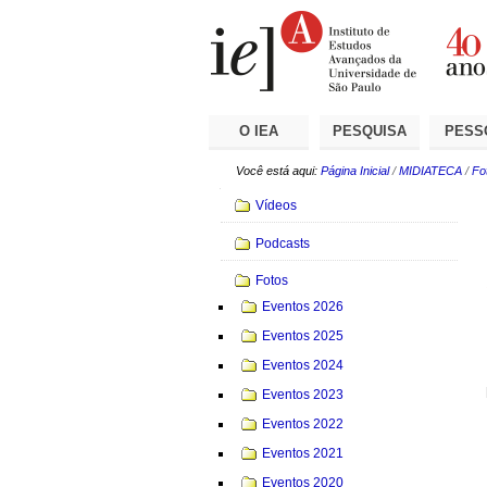
Ir
Ferramentas
Seções
para
Pessoais
o
conteúdo.
|
Ir
para
a
O IEA
PESQUISA
PESS
navegação
Você está aqui:
Página Inicial
/
MIDIATECA
/
Fo
Navegação
Vídeos
Podcasts
Fotos
Eventos 2026
Eventos 2025
Eventos 2024
Eventos 2023
Eventos 2022
Eventos 2021
Eventos 2020