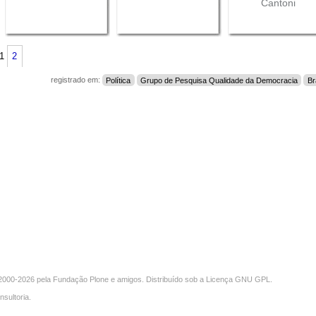
Cantoni
1
2
registrado em:
Política
Grupo de Pesquisa Qualidade da Democracia
Br
000-2026 pela
Fundação Plone
e amigos. Distribuído sob a
Licença GNU GPL
.
nsultoria
.