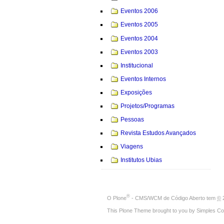
Eventos 2006
Eventos 2005
Eventos 2004
Eventos 2003
Institucional
Eventos Internos
Exposições
Projetos/Programas
Pessoas
Revista Estudos Avançados
Viagens
Institutos Ubias
®
O
Plone
- CMS/WCM de Código Aberto
tem
©
2
This Plone Theme brought to you by
Simples Co