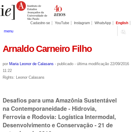
Ir
Ferramentas
Seções
para
Pessoais
o
conteúdo.
|
Cadastre-se
YouTube
Instagram
WhatsApp
English
Ir
para
menu
a
navegação
Arnaldo Carneiro Filho
por
Maria Leonor de Calasans
-
publicado
-
última modificação
22/09/2016
11:22
Rights: Leonor Calasans
Desafios para uma Amazônia Sustentável
na Contemporaneidade - Hidrovia,
Ferrovia e Rodovia: Logística Intermodal,
Desenvolvimento e Conservação - 21 de