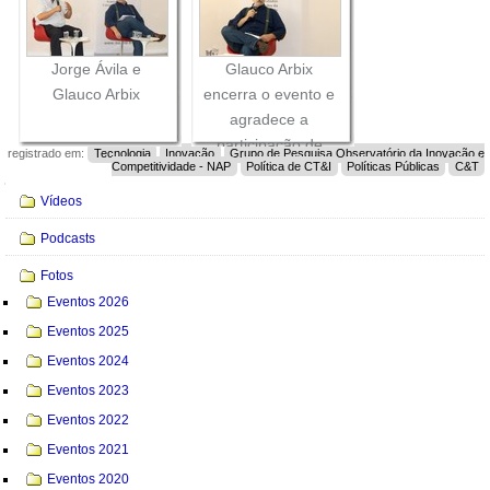
Jorge Ávila e
Glauco Arbix
Glauco Arbix
encerra o evento e
agradece a
participação de
registrado em:
Tecnologia
Inovação
Grupo de Pesquisa Observatório da Inovação e
Competitividade - NAP
Política de CT&I
Políticas Públicas
C&T
todos
Navegação
Vídeos
Podcasts
Fotos
Eventos 2026
Eventos 2025
Eventos 2024
Eventos 2023
Eventos 2022
Eventos 2021
Eventos 2020