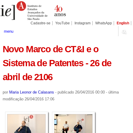
Ir
Ferramentas
Seções
para
Pessoais
o
conteúdo.
|
Cadastre-se
YouTube
Instagram
WhatsApp
English
Ir
para
menu
a
navegação
Novo Marco de CT&I e o
Sistema de Patentes - 26 de
abril de 2106
por
Maria Leonor de Calasans
-
publicado
26/04/2016 00:00
-
última
modificação
26/04/2016 17:06